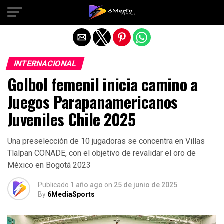
Salir de la versión móvil
INTERNACIONAL
Golbol femenil inicia camino a
Juegos Parapanamericanos
Juveniles Chile 2025
Una preselección de 10 jugadoras se concentra en Villas
Tlalpan CONADE, con el objetivo de revalidar el oro de
México en Bogotá 2023
Publicado
1 año ago
on
25 de junio de 2025
By
6MediaSports