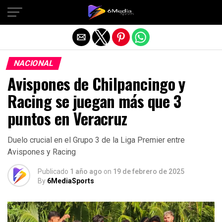
Salir de la versión móvil
NACIONAL
Avispones de Chilpancingo y
Racing se juegan más que 3
puntos en Veracruz
Duelo crucial en el Grupo 3 de la Liga Premier entre
Avispones y Racing
Publicado
1 año ago
on
19 de febrero de 2025
By
6MediaSports