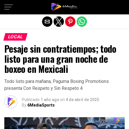
Salir de la versión móvil
LOCAL
Pesaje sin contratiempos; todo
listo para una gran noche de
boxeo en Mexicali
Todo listo para mañana, Paguma Boxing Promotions
presenta Con Respeto y Sin Respeto 4
Publicado
1 año ago
on
4 de abril de 2025
By
6MediaSports