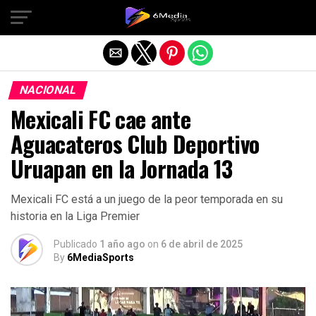
Salir de la versión móvil
NACIONAL
Mexicali FC cae ante
Aguacateros Club Deportivo
Uruapan en la Jornada 13
Mexicali FC está a un juego de la peor temporada en su
historia en la Liga Premier
Publicado
1 año ago
on
6 de abril de 2025
By
6MediaSports