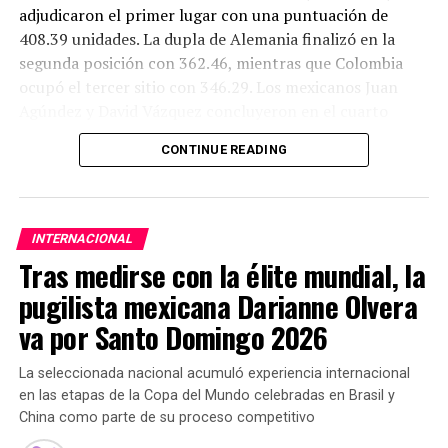
adjudicaron el primer lugar con una puntuación de
408.39 unidades. La dupla de Alemania finalizó en la
segunda posición con 362.46, mientras que Colombia
ocupó el tercer sitio con 346.29. Los mexicanos Juan
Agúndez y David Vázquez concluyeron en el cuarto
lugar con 344.88 puntos.
CONTINUE READING
“Bien, contento. Hubo buenos clavados; otros se pueden
INTERNACIONAL
mejorar, pero al final se logró el objetivo, que era ganar.
Tras medirse con la élite mundial, la
Estamos felices y sabemos que lo mejor está por venir en
pugilista mexicana Darianne Olvera
los Juegos Centroamericanos y del Caribe”, expresó el
campeón mundial Osmar Olvera.
va por Santo Domingo 2026
El doble medallista olímpico agregó que la justa regional
La seleccionada nacional acumuló experiencia internacional
representa el siguiente gran compromiso para la
en las etapas de la Copa del Mundo celebradas en Brasil y
selección nacional.
China como parte de su proceso competitivo