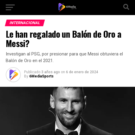
Ir a la versión móvil
INTERNACIONAL
Le han regalado un Balón de Oro a
Messi?
Investigan al PSG, por presionar para que Messi obtuviera el
Balón de Oro en el 2021.
Publicado
3 años ago
on
6 de enero de 2024
By
6MediaSports