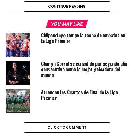
CONTINUE READING
Los beneficios que recibió dicho periodista, eran viajes
todo pagado a Doha entre otras cosas, existen
YOU MAY LIKE
declaraciones de 6 personas que trabajaron en el club
durante ese periodo.
Chilpancingo rompe la racha de empates en
la Liga Premier
Charlyn Corral se consolida por segundo año
consecutivo como la mejor goleadora del
mundo
Arrancan los Cuartos de Final de la Liga
Premier
CLICK TO COMMENT