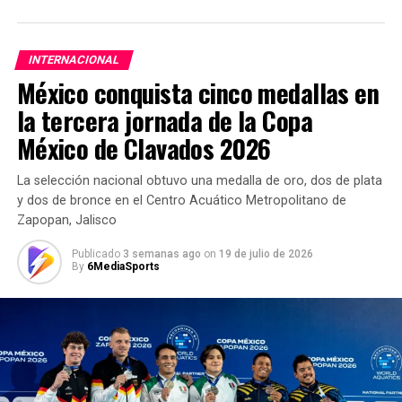
INTERNACIONAL
México conquista cinco medallas en
la tercera jornada de la Copa
México de Clavados 2026
La selección nacional obtuvo una medalla de oro, dos de plata
y dos de bronce en el Centro Acuático Metropolitano de
Zapopan, Jalisco
Suscríbete a nuestro boletín
Publicado
3 semanas ago
on
19 de julio de 2026
By
6MediaSports
First name
Last name