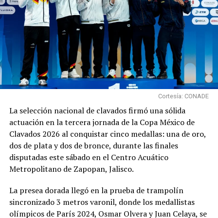
Email
Acepto la política de privacidad de 6Media
Sports.
Cortesía: CONADE
La selección nacional de clavados firmó una sólida
actuación en la tercera jornada de la Copa México de
RELATED TOPICS:
BAOLON DE ORO
FEATURED
FUTBOL
Clavados 2026 al conquistar cinco medallas: una de oro,
MESSI
dos de plata y dos de bronce, durante las finales
disputadas este sábado en el Centro Acuático
UP NEXT
Jaime Jaquez Jr. Brilló en Diciembre y se Corona como
Metropolitano de Zapopan, Jalisco.
Novato del Mes en la NBA
La presea dorada llegó en la prueba de trampolín
DON'T MISS
Continúa la racha goleadora de Raúl Jiménez en el
sincronizado 3 metros varonil, donde los medallistas
Fulham
olímpicos de París 2024, Osmar Olvera y Juan Celaya, se