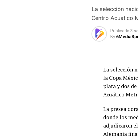
La selección naci
Centro Acuático M
Publicado
3 s
By
6MediaSp
La selección n
la Copa México
plata y dos de
Acuático Metr
La presea dora
donde los meda
adjudicaron el
Alemania fina