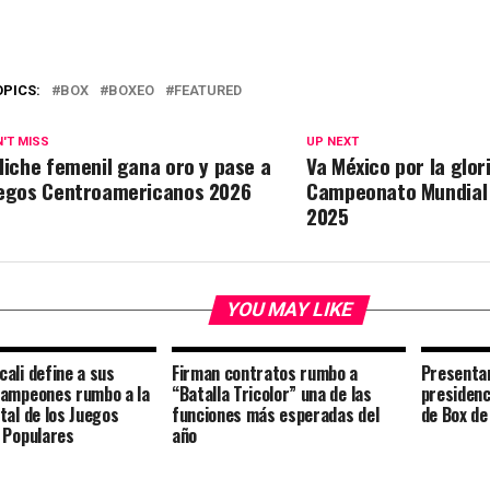
OPICS:
BOX
BOXEO
FEATURED
'T MISS
UP NEXT
liche femenil gana oro y pase a
Va México por la glori
egos Centroamericanos 2026
Campeonato Mundial 
2025
YOU MAY LIKE
ali define a sus
Firman contratos rumbo a
Presentan
campeones rumbo a la
“Batalla Tricolor” una de las
presidenc
tal de los Juegos
funciones más esperadas del
de Box de
 Populares
año