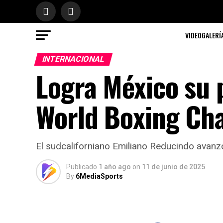
VIDEOGALERÍ
INTERNACIONAL
Logra México su p
World Boxing Ch
El sudcaliforniano Emiliano Reducindo avanzó 
Publicado
1 año ago
on
11 de junio de 2025
By
6MediaSports