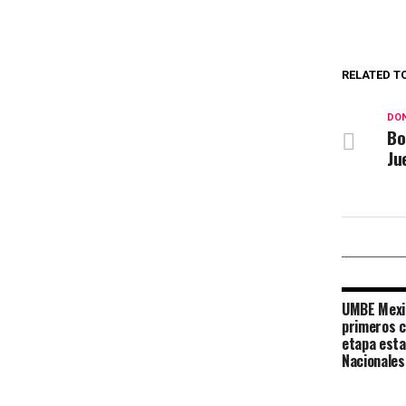
RELATED T
DON
Bo
Ju
UMBE Mexic
primeros 
etapa esta
Nacionales