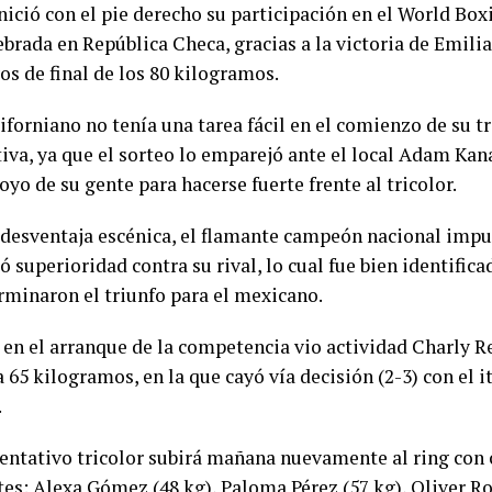
nició con el pie derecho su participación en el World Box
lebrada en República Checa, gracias a la victoria de Emil
os de final de los 80 kilogramos.
iforniano no tenía una tarea fácil en el comienzo de su t
iva, ya que el sorteo lo emparejó ante el local Adam Kan
oyo de su gente para hacerse fuerte frente al tricolor.
a desventaja escénica, el flamante campeón nacional imp
ó superioridad contra su rival, lo cual fue bien identifica
rminaron el triunfo para el mexicano.
en el arranque de la competencia vio actividad Charly R
 65 kilogramos, en la que cayó vía decisión (2-3) con el i
.
sentativo tricolor subirá mañana nuevamente al ring con 
es: Alexa Gómez (48 kg), Paloma Pérez (57 kg), Oliver Ro