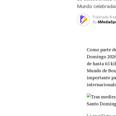
Mundo celebradas 
En la platafor
Gabriela Agúnd
Publicado
4 s
By
6MediaSp
de las chinas 
podio fue com
quedaron con e
Como parte de
“Estamos muy 
Domingo 2026,
porra mexicana
de hasta 65 ki
increíble y un
Mundo de Boxe
importante par
Por su parte, 
internacionale
“Este es nues
bien. Estamos
trabajando pa
La pugilista c