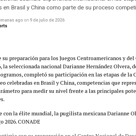
en Brasil y China como parte de su proceso competi
ma sincronizada 10 metros femenil, las olímpicas Alejand
ez obtuvieron la medalla de plata con 288.42 puntos, so
emanas ago
on
9 de julio de 2026
orts
Zhixin Qu y Minjie Zhang, quienes se llevaron el oro con 3
pletado por las mexicanas Suri Cueva y Adriana Torres, 
l bronce tras registrar 284.64 unidades.
 su preparación para los Juegos Centroamericanos y del
contentas. Siempre es un gusto competir en casa, contar
 la seleccionada nacional Darianne Hernández Olvera, de
 y saber que nuestros amigos y familiares están en las g
logramos, completó su participación en las etapas de la 
 verdadero honor”, señaló Gabriela Agúndez.
o celebradas en Brasil y China, competencias que repre
ámetro para medir su nivel frente a las principales pot
Alejandra Estudillo destacó la consolidación de la pareja 
s.
tro segundo año compitiendo juntas y creemos que lo h
 muy contentas de representar a México. Sabemos que d
ra mantener el nivel que hemos alcanzado”.
ontinúa con su preparación en el Centro Nacional de Desa