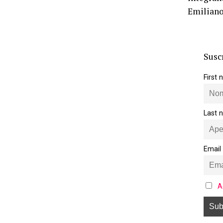
Emiliano
Susc
First
Last 
Email
A