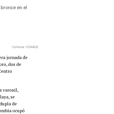
 bronce en el
Cortesía: CONADE
era jornada de
oro, dos de
Centro
 varonil,
laya, se
 dupla de
lombia ocupó