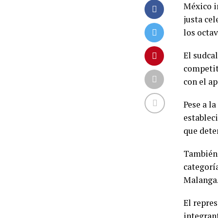
México i
justa ce
los octav
El sudcal
competit
con el ap
Pese a l
estableci
que dete
También 
categoría
Malanga
El repre
integrant