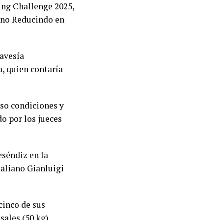
ing Challenge 2025,
iano Reducindo en
ravesía
a, quien contaría
uso condiciones y
do por los jueces
eséndiz en la
taliano Gianluigi
cinco de sus
sales (50 kg),