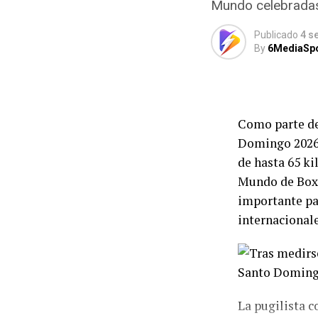
Mundo celebradas 
En la platafor
Gabriela Agúnd
Publicado
4 s
By
6MediaSp
de las chinas 
podio fue com
quedaron con e
Como parte de
“Estamos muy 
Domingo 2026,
porra mexicana
de hasta 65 ki
increíble y un
Mundo de Boxe
importante par
Por su parte, 
internacionale
“Este es nues
bien. Estamos
trabajando pa
La pugilista c