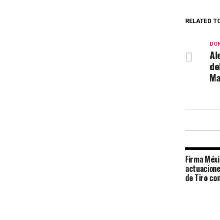
RELATED T
DON
Al
de
Ma
Firma Méxi
actuacione
de Tiro co