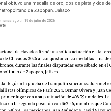
onal obtuvo una medalla de oro, dos de plata y dos de
etropolitano de Zapopan, Jalisco
emanas ago
on
19 de julio de 2026
orts
acional de clavados firmó una sólida actuación en la terc
 de Clavados 2026 al conquistar cinco medallas: una de 
 bronce, durante las finales disputadas este sábado en el 
opolitano de Zapopan, Jalisco.
da llegó en la prueba de trampolín sincronizado 3 metros
llistas olímpicos de París 2024, Osmar Olvera y Juan Ce
 primer lugar con una puntuación de 408.39 unidades. La
lizó en la segunda posición con 362.46, mientras que Co
o con 346.29. Los mexicanos Juan Agúndez y David Vázque