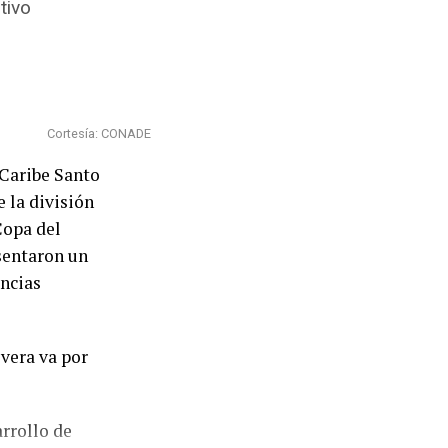
tivo
ra Estudillo y
lo por detrás
15.78. El
que se
Cortesía: CONADE
 Caribe Santo
 con toda la
 la división
radas. Es algo
Copa del
sentaron un
encias
nacional.
emos hecho muy
ebemos seguir
rrollo de