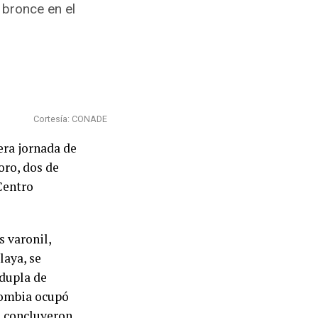
 bronce en el
Cortesía: CONADE
era jornada de
oro, dos de
Centro
 varonil,
laya, se
 dupla de
lombia ocupó
z concluyeron