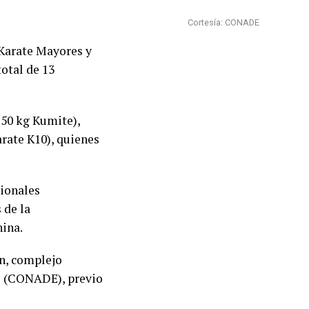
Cortesía: CONADE
Karate Mayores y
total de 13
-50 kg Kumite),
arate K10), quienes
cionales
 de la
hina.
an, complejo
te (CONADE), previo