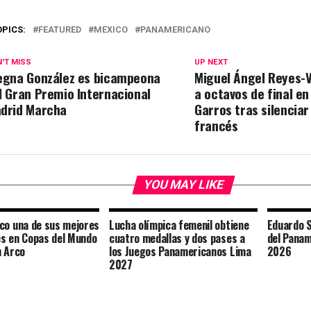
OPICS:
FEATURED
MEXICO
PANAMERICANO
'T MISS
UP NEXT
egna González es bicampeona
Miguel Ángel Reyes-V
l Gran Premio Internacional
a octavos de final en
drid Marcha
Garros tras silenciar
francés
YOU MAY LIKE
co una de sus mejores
Lucha olímpica femenil obtiene
Eduardo 
s en Copas del Mundo
cuatro medallas y dos pases a
del Panam
n Arco
los Juegos Panamericanos Lima
2026
2027