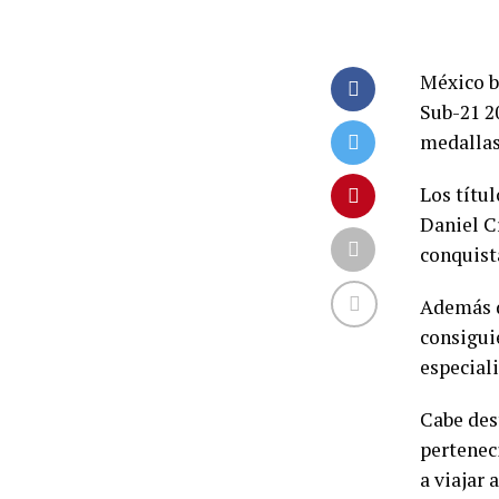
México b
Sub-21 20
medallas:
Los títul
Daniel C
conquista
Además d
consigui
especiali
Cabe des
pertenec
a viajar 