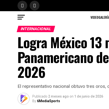
VIDEOGALERÍ
INTERNACIONAL
Logra México 13 
Panamericano de
2026
El representativo nacional obtuvo tres oros, 
Publicado
2 meses ago
on
1 de junio de 2026
By
6MediaSports