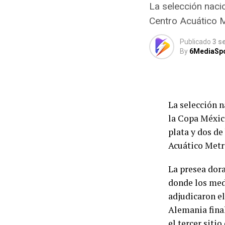
La selección naci
Centro Acuático M
Publicado
3 s
By
6MediaSp
La selección n
la Copa México
plata y dos de
Acuático Metr
La presea dora
donde los meda
adjudicaron el
Alemania fina
el tercer siti