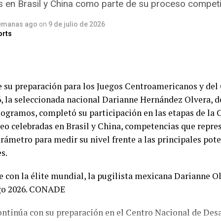
en Brasil y China como parte de su proceso competi
ma sincronizada 10 metros femenil, las olímpicas Alejand
ez obtuvieron la medalla de plata con 288.42 puntos, so
emanas ago
on
9 de julio de 2026
orts
Zhixin Qu y Minjie Zhang, quienes se llevaron el oro con 3
pletado por las mexicanas Suri Cueva y Adriana Torres, 
l bronce tras registrar 284.64 unidades.
 su preparación para los Juegos Centroamericanos y del
contentas. Siempre es un gusto competir en casa, contar
 la seleccionada nacional Darianne Hernández Olvera, de
 y saber que nuestros amigos y familiares están en las g
logramos, completó su participación en las etapas de la 
 verdadero honor”, señaló Gabriela Agúndez.
o celebradas en Brasil y China, competencias que repre
ámetro para medir su nivel frente a las principales pot
Alejandra Estudillo destacó la consolidación de la pareja 
s.
tro segundo año compitiendo juntas y creemos que lo h
 muy contentas de representar a México. Sabemos que d
ra mantener el nivel que hemos alcanzado”.
ontinúa con su preparación en el Centro Nacional de Desa