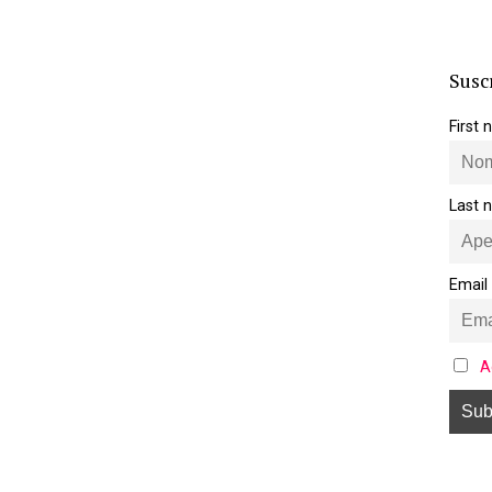
Susc
First
Last 
Email
A