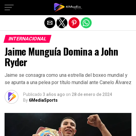
Salir de la versión móvil
INTERNACIONAL
Jaime Munguía Domina a John
Ryder
Jaime se consagra como una estrella del boxeo mundial y
se apunta a una pelea por título mundial ante Canelo Álvarez
Publicado
3 años ago
on
28 de enero de 2024
By
6MediaSports