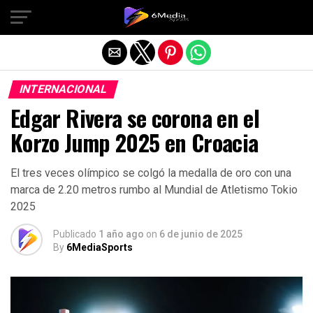
Salir de la versión móvil
INTERNACIONAL
Edgar Rivera se corona en el
Korzo Jump 2025 en Croacia
El tres veces olímpico se colgó la medalla de oro con una
marca de 2.20 metros rumbo al Mundial de Atletismo Tokio
2025
Publicado
1 año ago
on
6 de junio de 2025
By
6MediaSports