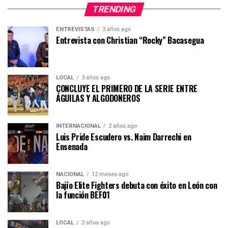
TRENDING
ENTREVISTAS
3 años ago
Entrevista con Christian “Rocky” Bacasegua
LOCAL
3 años ago
CONCLUYE EL PRIMERO DE LA SERIE ENTRE
ÁGUILAS Y ALGODONEROS
INTERNACIONAL
2 años ago
Luis Pride Escudero vs. Naim Darrechi en
Ensenada
NACIONAL
12 meses ago
Bajío Elite Fighters debuta con éxito en León con
la función BEF01
LOCAL
2 años ago