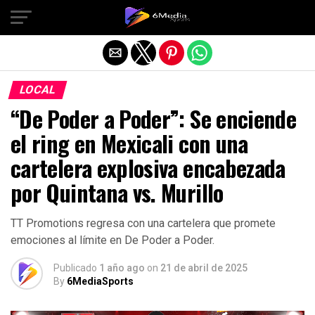
Salir de la versión móvil
LOCAL
“De Poder a Poder”: Se enciende
el ring en Mexicali con una
cartelera explosiva encabezada
por Quintana vs. Murillo
TT Promotions regresa con una cartelera que promete
emociones al límite en De Poder a Poder.
Publicado
1 año ago
on
21 de abril de 2025
By
6MediaSports