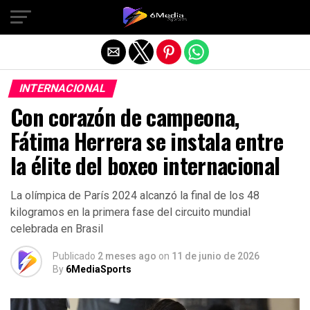
Salir de la versión móvil
INTERNACIONAL
Con corazón de campeona,
Fátima Herrera se instala entre
la élite del boxeo internacional
La olímpica de París 2024 alcanzó la final de los 48
kilogramos en la primera fase del circuito mundial
celebrada en Brasil
Publicado
2 meses ago
on
11 de junio de 2026
By
6MediaSports