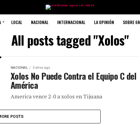
A
LOCAL
NACIONAL
INTERNACIONAL
LA OPINIÓN
SOBRE 6
All posts tagged "Xolos"
NACIONAL
3 años ago
Xolos No Puede Contra el Equipo C del
América
America vence 2-0 a xolos en Tijuana
MORE POSTS