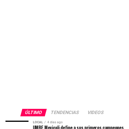
ÚLTIMO
TENDENCIAS
VIDEOS
LOCAL
4 días ago
UMBE Mexicali define a sus primeros campeones