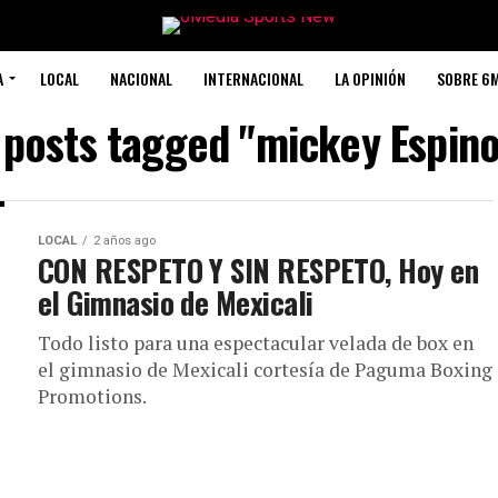
A
LOCAL
NACIONAL
INTERNACIONAL
LA OPINIÓN
SOBRE 6
l posts tagged "mickey Espino
LOCAL
2 años ago
CON RESPETO Y SIN RESPETO, Hoy en
el Gimnasio de Mexicali
Todo listo para una espectacular velada de box en
el gimnasio de Mexicali cortesía de Paguma Boxing
Promotions.