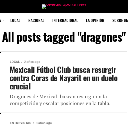
A
LOCAL
NACIONAL
INTERNACIONAL
LA OPINIÓN
SOBRE 6
All posts tagged "dragones"
LOCAL
2 años ago
Mexicali Fútbol Club busca resurgir
contra Coras de Nayarit en un duelo
crucial
Dragones de Mexicali buscan resurgir en la
competición y escalar posiciones en la tabla.
ENTREVISTAS
3 años ago