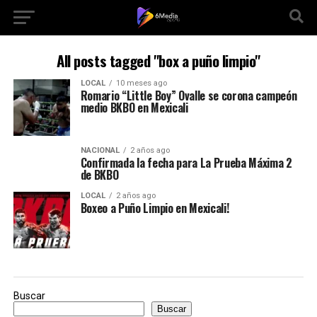
All posts tagged "box a puño limpio"
LOCAL
10 meses ago
Romario “Little Boy” Ovalle se corona campeón
medio BKBO en Mexicali
NACIONAL
2 años ago
Confirmada la fecha para La Prueba Máxima 2
de BKBO
LOCAL
2 años ago
Boxeo a Puño Limpio en Mexicali!
Buscar
Buscar