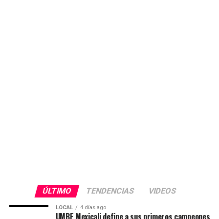
ÚLTIMO
TENDENCIAS
VIDEOS
LOCAL
4 días ago
UMBE Mexicali define a sus primeros campeones